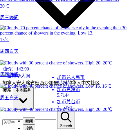
20℃
周三晚间
13℃
周四白天
20℃
油价：
142.90
周四晚间
加币兑人民币
加拿大安大略省密西沙加最活跃的华人中文社区！
5.3248
16℃
加币兑港币
搜索
本地服务
5.7144
周五白天
加币兑台币
23.5294
20℃
新闻
Search
攻略