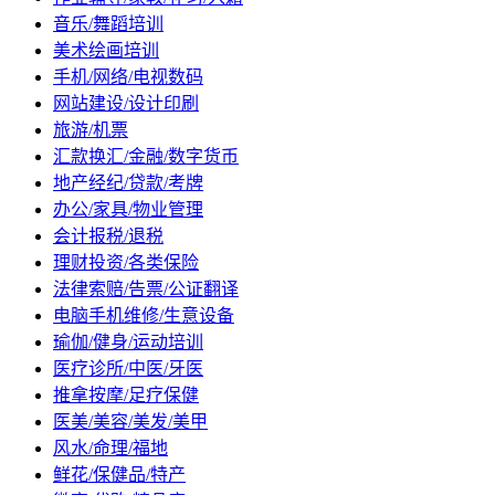
音乐/舞蹈培训
美术绘画培训
手机/网络/电视数码
网站建设/设计印刷
旅游/机票
汇款换汇/金融/数字货币
地产经纪/贷款/考牌
办公/家具/物业管理
会计报税/退税
理财投资/各类保险
法律索赔/告票/公证翻译
电脑手机维修/生意设备
瑜伽/健身/运动培训
医疗诊所/中医/牙医
推拿按摩/足疗保健
医美/美容/美发/美甲
风水/命理/福地
鲜花/保健品/特产