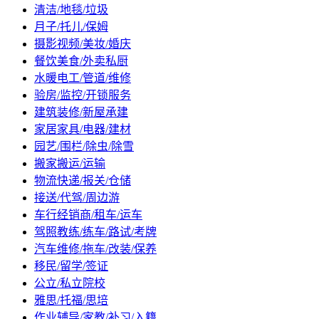
清洁/地毯/垃圾
月子/托儿/保姆
摄影视频/美妆/婚庆
餐饮美食/外卖私厨
水暖电工/管道/维修
验房/监控/开锁服务
建筑装修/新屋承建
家居家具/电器/建材
园艺/围栏/除虫/除雪
搬家搬运/运输
物流快递/报关/仓储
接送/代驾/周边游
车行经销商/租车/运车
驾照教练/练车/路试/考牌
汽车维修/拖车/改装/保养
移民/留学/签证
公立/私立院校
雅思/托福/思培
作业辅导/家教/补习/入籍