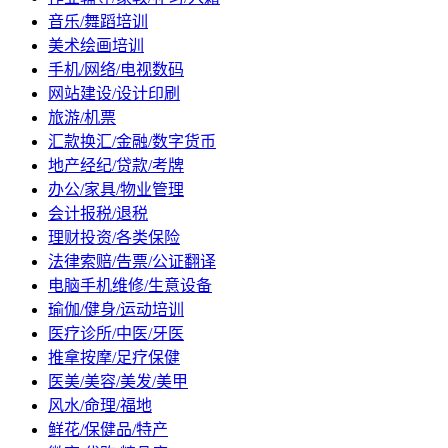
音乐/舞蹈培训
美术绘画培训
手机/网络/电视数码
网站建设/设计印刷
旅游/机票
汇款换汇/金融/数字货币
地产经纪/贷款/考牌
办公/家具/物业管理
会计报税/退税
理财投资/各类保险
法律索赔/告票/公证翻译
电脑手机维修/生意设备
瑜伽/健身/运动培训
医疗诊所/中医/牙医
推拿按摩/足疗保健
医美/美容/美发/美甲
风水/命理/福地
鲜花/保健品/特产