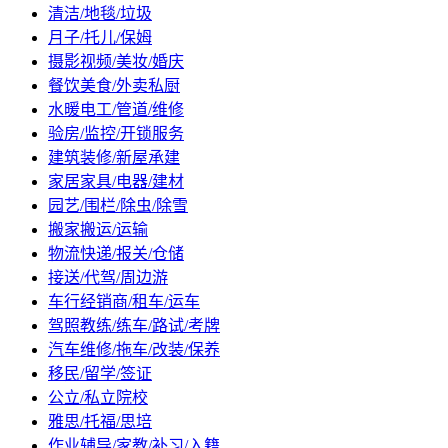
清洁/地毯/垃圾
月子/托儿/保姆
摄影视频/美妆/婚庆
餐饮美食/外卖私厨
水暖电工/管道/维修
验房/监控/开锁服务
建筑装修/新屋承建
家居家具/电器/建材
园艺/围栏/除虫/除雪
搬家搬运/运输
物流快递/报关/仓储
接送/代驾/周边游
车行经销商/租车/运车
驾照教练/练车/路试/考牌
汽车维修/拖车/改装/保养
移民/留学/签证
公立/私立院校
雅思/托福/思培
作业辅导/家教/补习/入籍