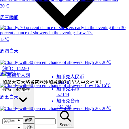
20℃
周三晚间
13℃
周四白天
20℃
油价：
142.90
周四晚间
加币兑人民币
加拿大安大略省密西沙加最活跃的华人中文社区！
5.3248
16℃
加币兑港币
搜索
本地服务
5.7144
周五白天
加币兑台币
23.5294
20℃
新闻
Search
攻略