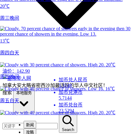
20℃
周三晚间
13℃
周四白天
20℃
油价：
142.90
周四晚间
加币兑人民币
加拿大安大略省密西沙加最活跃的华人中文社区！
5.3248
16℃
加币兑港币
搜索
本地服务
5.7144
周五白天
加币兑台币
23.5294
20℃
新闻
Search
攻略