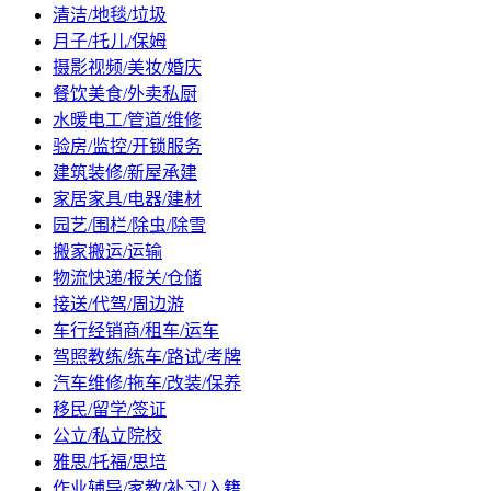
清洁/地毯/垃圾
月子/托儿/保姆
摄影视频/美妆/婚庆
餐饮美食/外卖私厨
水暖电工/管道/维修
验房/监控/开锁服务
建筑装修/新屋承建
家居家具/电器/建材
园艺/围栏/除虫/除雪
搬家搬运/运输
物流快递/报关/仓储
接送/代驾/周边游
车行经销商/租车/运车
驾照教练/练车/路试/考牌
汽车维修/拖车/改装/保养
移民/留学/签证
公立/私立院校
雅思/托福/思培
作业辅导/家教/补习/入籍