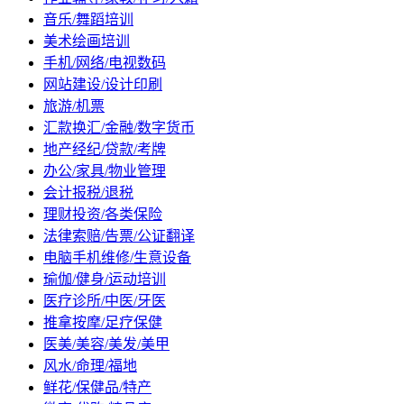
音乐/舞蹈培训
美术绘画培训
手机/网络/电视数码
网站建设/设计印刷
旅游/机票
汇款换汇/金融/数字货币
地产经纪/贷款/考牌
办公/家具/物业管理
会计报税/退税
理财投资/各类保险
法律索赔/告票/公证翻译
电脑手机维修/生意设备
瑜伽/健身/运动培训
医疗诊所/中医/牙医
推拿按摩/足疗保健
医美/美容/美发/美甲
风水/命理/福地
鲜花/保健品/特产