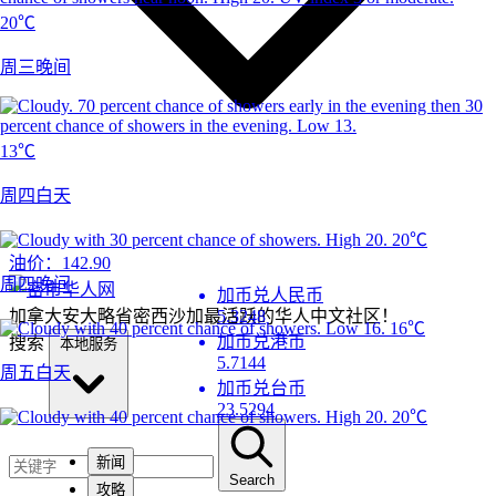
20℃
周三晚间
13℃
周四白天
20℃
油价：
142.90
周四晚间
加币兑人民币
加拿大安大略省密西沙加最活跃的华人中文社区！
5.3248
16℃
加币兑港币
搜索
本地服务
5.7144
周五白天
加币兑台币
23.5294
20℃
新闻
Search
攻略