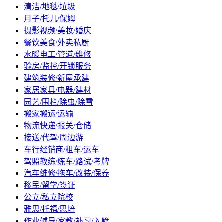
清洁/地毯/垃圾
月子/托儿/保姆
摄影视频/美妆/婚庆
餐饮美食/外卖私厨
水暖电工/管道/维修
验房/监控/开锁服务
建筑装修/新屋承建
家居家具/电器/建材
园艺/围栏/除虫/除雪
搬家搬运/运输
物流快递/报关/仓储
接送/代驾/周边游
车行经销商/租车/运车
驾照教练/练车/路试/考牌
汽车维修/拖车/改装/保养
移民/留学/签证
公立/私立院校
雅思/托福/思培
作业辅导/家教/补习/入籍