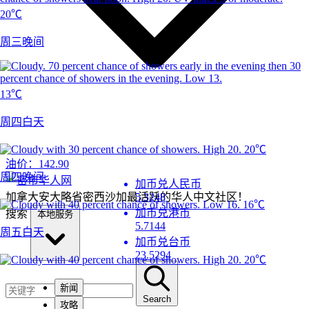
20℃
周三晚间
13℃
周四白天
20℃
油价：
142.90
周四晚间
加币兑人民币
加拿大安大略省密西沙加最活跃的华人中文社区！
5.3248
16℃
加币兑港币
搜索
本地服务
5.7144
周五白天
加币兑台币
23.5294
20℃
新闻
Search
攻略