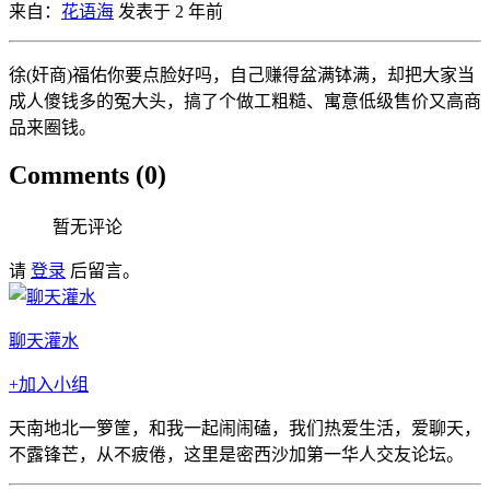
来自：
花语海
发表于 2 年前
徐(奸商)福佑你要点脸好吗，自己赚得盆满钵满，却把大家当
成人傻钱多的冤大头，搞了个做工粗糙、寓意低级售价又高商
品来圈钱。
Comments (0)
暂无评论
请
登录
后留言。
聊天灌水
+加入小组
天南地北一箩筐，和我一起闹闹磕，我们热爱生活，爱聊天，
不露锋芒，从不疲倦，这里是密西沙加第一华人交友论坛。