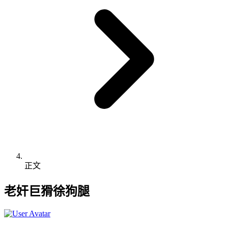
正文
老奸巨猾徐狗腿