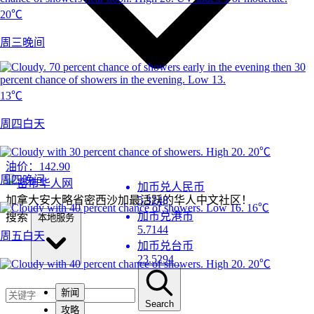
20℃
周三晚间
13℃
周四白天
20℃
油价：
142.90
周四晚间
加币兑人民币
加拿大安大略省密西沙加最活跃的华人中文社区！
5.3248
16℃
加币兑港币
搜索
本地服务
5.7144
周五白天
加币兑台币
23.5294
20℃
新闻
Search
攻略