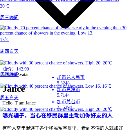
20℃
周三晚间
13℃
周四白天
20℃
油价：
142.90
周四晚间
加币兑人民币
5.3248
Jance
16℃
加币兑港币
5.7144
周五白天
加币兑台币
Hello, T am Jance
23.5294
20℃
曝光骗子，当心在移民群里主动加你好友的人
有些人常年混迹于各个移民留学群里，看到不懂的人就加好