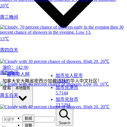
20℃
周三晚间
13℃
周四白天
20℃
油价：
142.90
周四晚间
加币兑人民币
加拿大安大略省密西沙加最活跃的华人中文社区！
5.3248
16℃
加币兑港币
搜索
本地服务
5.7144
周五白天
加币兑台币
23.5294
20℃
新闻
Search
攻略